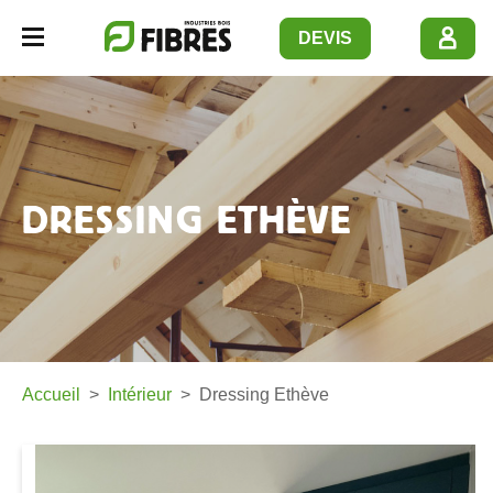
Panneau de gestion des cookies
DEVIS
Navbar opener
DRESSING ETHÈVE
Accueil
Intérieur
Dressing Ethève