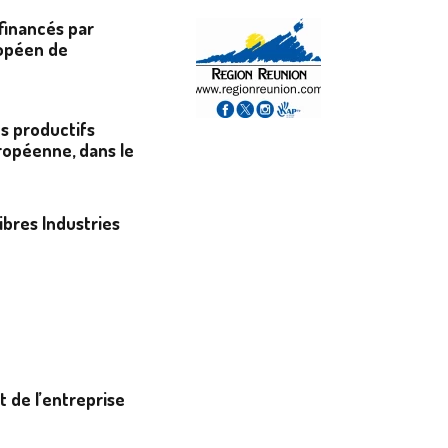
ofinancés par
ropéen de
ts productifs
ropéenne, dans le
ibres Industries
 de l’entreprise