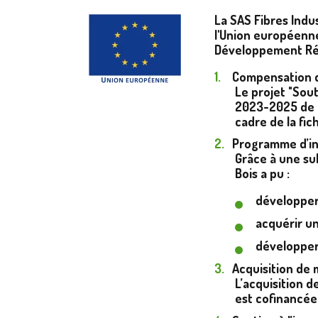
La SAS Fibres Indus
l'Union européenne
Développement Rég
Compensation d
Le projet "Sou
2023-2025 de l
cadre de la fic
Programme d’i
Grâce à une su
Bois a pu :
développer 
acquérir un
développer 
Acquisition de 
L’acquisition 
est cofinancée