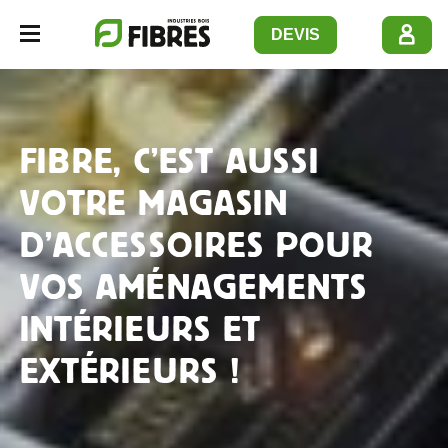
Panneau de gestion des cookies
DEVIS
Navbar opener
FIBRE, C’EST AUSSI
VOTRE MAGASIN
D’ACCESSOIRES POUR
VOS AMÉNAGEMENTS
INTÉRIEURS ET
EXTÉRIEURS !