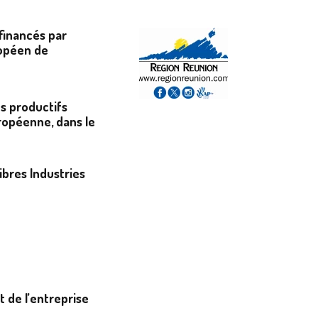
ofinancés par
ropéen de
ts productifs
ropéenne, dans le
ibres Industries
 de l’entreprise