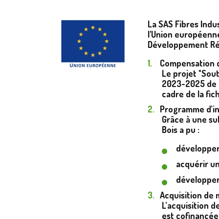
La SAS Fibres Indus
l'Union européenne
Développement Rég
Compensation d
Le projet "Sou
2023-2025 de l
cadre de la fic
Programme d’i
Grâce à une su
Bois a pu :
développer 
acquérir un
développer 
Acquisition de 
L’acquisition 
est cofinancée